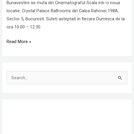
mutat
Bunavestire se muta din Cinematograful Scala intr-o noua
la
locatie: Crystal Palace Ballrooms din Calea Rahovei 198A,
Crystal
Sector 5, Bucuresti. Suteti asteptati in fiecare Duminica de la
Palace
ora 10:00 – 12:30.
Read More »
S
e
a
r
c
h
f