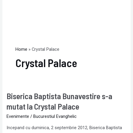
Home
Crystal Palace
Crystal Palace
Biserica Baptista Bunavestire s-a
Biserica
Baptista
mutat la Crystal Palace
Bunavestire
Evenimente
/
Bucurestiul Evanghelic
s-
a
Incepand cu duminica, 2 septembrie 2012, Biserica Baptista