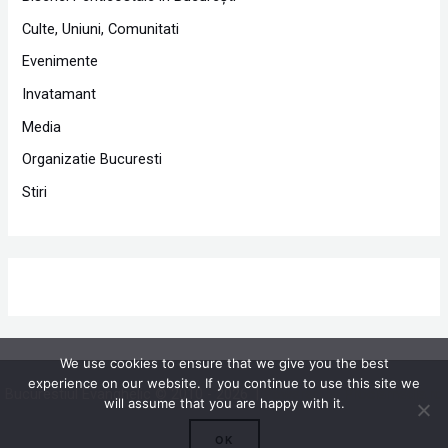
Culte, Uniuni, Comunitati
Evenimente
Invatamant
Media
Organizatie Bucuresti
Stiri
We use cookies to ensure that we give you the best
experience on our website. If you continue to use this site we
Bucurestiul Evanghelic © 2010 - 2026 |
Powered by Proclamedia.ro
will assume that you are happy with it.
OK