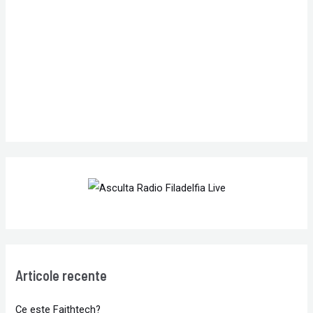
o
r
:
Articole recente
Ce este Faithtech?