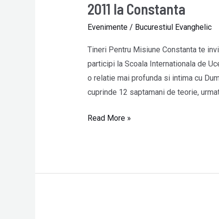
Internationala
2011 la Constanta
de
Evenimente
/
Bucurestiul Evanghelic
Ucenicie
din
Tineri Pentru Misiune Constanta te invi
13
participi la Scoala Internationala de Uc
februarie
o relatie mai profunda si intima cu Du
2011
cuprinde 12 saptamani de teorie, urmat
la
Constanta
Read More »