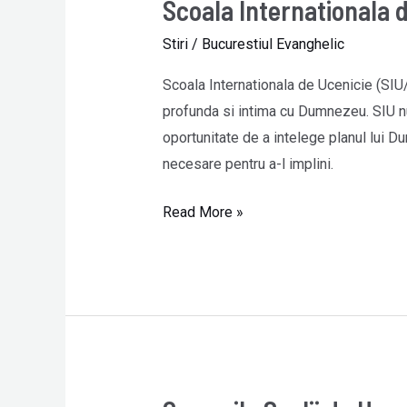
Scoala Internationala 
Scoala
Internationala
Stiri
/
Bucurestiul Evanghelic
de
Ucenicie
Scoala Internationala de Ucenicie (SIU/
profunda si intima cu Dumnezeu. SIU n
oportunitate de a intelege planul lui D
necesare pentru a-l implini.
Read More »
Cursurile