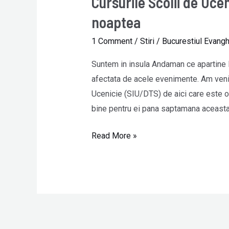
Cursurile Scolii de Uce
Scolii
noaptea
de
1 Comment
/
Stiri
/
Bucurestiul Evangh
Ucenicie
in
Suntem in insula Andaman ce apartine I
India
afectata de acele evenimente. Am venit 
se
Ucenicie (SIU/DTS) de aici care este o
desfasoara
bine pentru ei pana saptamana aceasta.
noaptea
Read More »