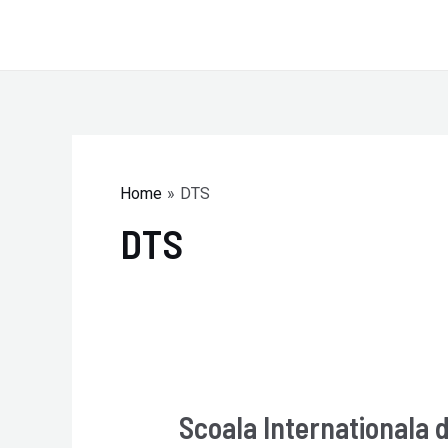
Skip
to
content
Home
DTS
DTS
Scoala Internationala d
Scoala