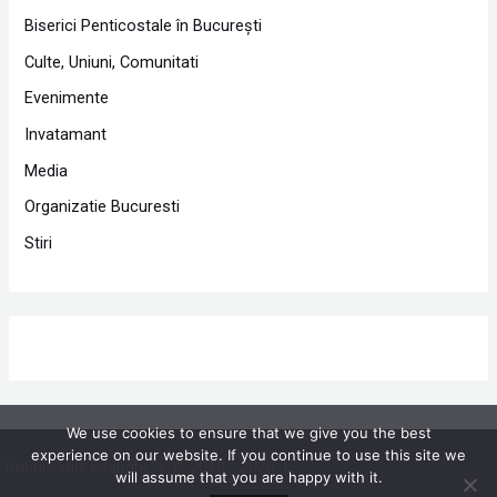
Biserici Penticostale în Bucureşti
Culte, Uniuni, Comunitati
Evenimente
Invatamant
Media
Organizatie Bucuresti
Stiri
We use cookies to ensure that we give you the best
experience on our website. If you continue to use this site we
Bucurestiul Evanghelic © 2010 - 2026 |
Powered by Proclamedia.ro
will assume that you are happy with it.