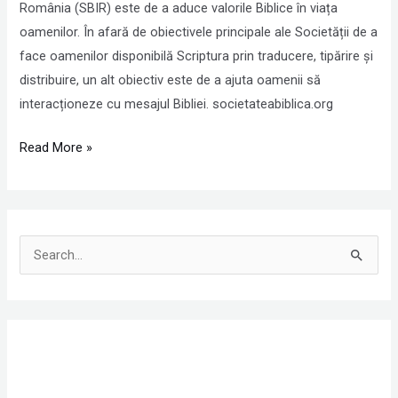
(SBIR)
România (SBIR) este de a aduce valorile Biblice în viața
oamenilor. În afară de obiectivele principale ale Societății de a
face oamenilor disponibilă Scriptura prin traducere, tipărire și
distribuire, un alt obiectiv este de a ajuta oamenii să
interacționeze cu mesajul Bibliei. societateabiblica.org
Read More »
S
e
a
r
c
h