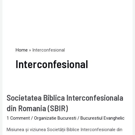
Home
Interconfesional
Interconfesional
Societatea Biblica Interconfesionala
Societatea
Biblica
din Romania (SBIR)
Interconfesionala
1 Comment
/
Organizatie Bucuresti
/
Bucurestiul Evanghelic
din
Romania
Misiunea și viziunea Societății Biblice Interconfesionale din