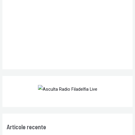
f
o
r
:
Articole recente