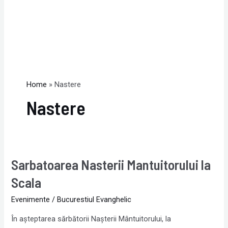
Home
Nastere
Nastere
Sarbatoarea Nasterii Mantuitorului la
Sarbatoarea
Nasterii
Scala
Mantuitorului
Evenimente
/
Bucurestiul Evanghelic
la
Scala
În aşteptarea sărbătorii Naşterii Mântuitorului, la