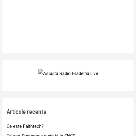
r
:
Articole recente
Ce este Faithtech?