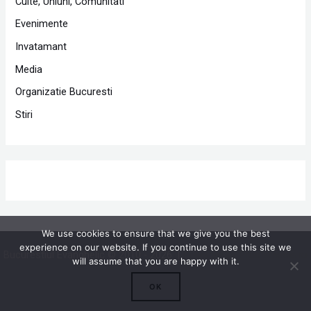
Culte, Uniuni, Comunitati
Evenimente
Invatamant
Media
Organizatie Bucuresti
Stiri
We use cookies to ensure that we give you the best
experience on our website. If you continue to use this site we
Bucurestiul Evanghelic © 2010 - 2026 |
Powered by Proclamedia.ro
will assume that you are happy with it.
OK