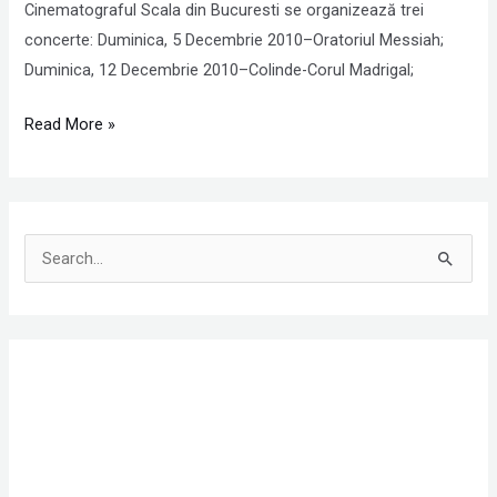
Cinematograful Scala din Bucuresti se organizează trei
concerte: Duminica, 5 Decembrie 2010–Oratoriul Messiah;
Duminica, 12 Decembrie 2010–Colinde-Corul Madrigal;
Read More »
S
e
a
r
c
h
f
o