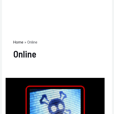
Home
Online
Online
Serverele
Radio
Filadelfia
atacate
incepand