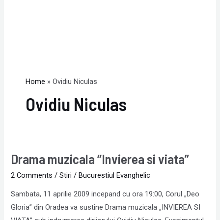
Home
Ovidiu Niculas
Ovidiu Niculas
Drama muzicala “Invierea si viata”
Drama
muzicala
2 Comments
/
Stiri
/
Bucurestiul Evanghelic
“Invierea
Sambata, 11 aprilie 2009 incepand cu ora 19:00, Corul „Deo
si
Gloria” din Oradea va sustine Drama muzicala „INVIEREA SI
viata”