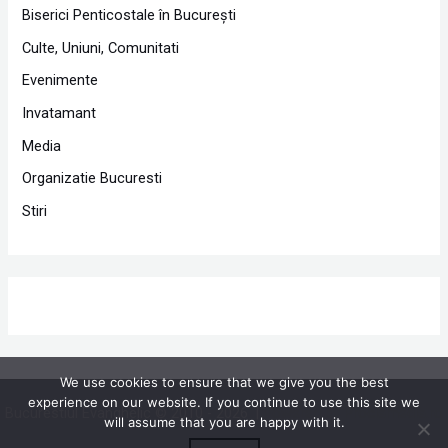
Biserici Penticostale în Bucureşti
Culte, Uniuni, Comunitati
Evenimente
Invatamant
Media
Organizatie Bucuresti
Stiri
We use cookies to ensure that we give you the best
experience on our website. If you continue to use this site we
Bucurestiul Evanghelic © 2010 - 2026 |
Powered by Proclamedia.ro
will assume that you are happy with it.