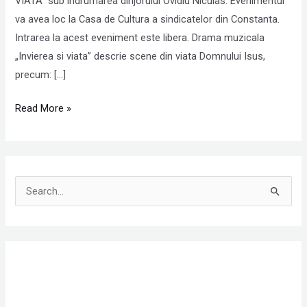
VIATA” sub indrumarea dirijorului Ovidiu Niculas. Evenimentul
va avea loc la Casa de Cultura a sindicatelor din Constanta.
Intrarea la acest eveniment este libera. Drama muzicala
„Invierea si viata” descrie scene din viata Domnului Isus,
precum: […]
Read More »
S
e
a
r
c
h