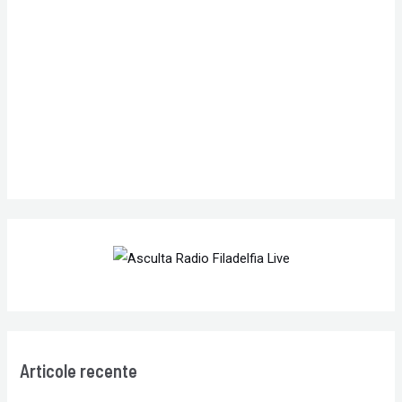
f
o
r
:
Articole recente