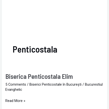
Penticostala
Biserica Penticostala Elim
Biserica
Penticostala
5 Comments
/
Biserici Penticostale în Bucureşti
/
Bucurestiul
Elim
Evanghelic
Read More »