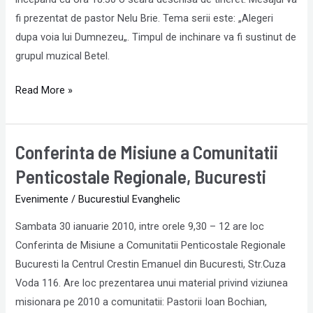
seara
fi prezentat de pastor Nelu Brie. Tema serii este: „Alegeri
de
dupa voia lui Dumnezeu„. Timpul de inchinare va fi sustinut de
tineret
grupul muzical Betel.
la
Read More »
Betel
Conferinta de Misiune a Comunitatii
Conferinta
de
Penticostale Regionale, Bucuresti
Misiune
Evenimente
/
Bucurestiul Evanghelic
a
Comunitatii
Sambata 30 ianuarie 2010, intre orele 9,30 – 12 are loc
Penticostale
Conferinta de Misiune a Comunitatii Penticostale Regionale
Regionale,
Bucuresti la Centrul Crestin Emanuel din Bucuresti, Str.Cuza
Bucuresti
Voda 116. Are loc prezentarea unui material privind viziunea
misionara pe 2010 a comunitatii: Pastorii Ioan Bochian,