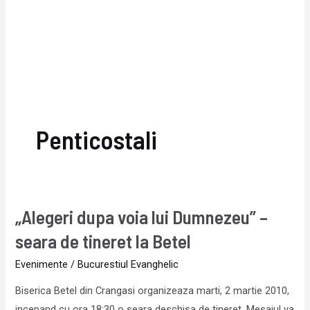
Penticostali
„Alegeri dupa voia lui Dumnezeu” –
„Alegeri
dupa
seara de tineret la Betel
voia
Evenimente
/
Bucurestiul Evanghelic
lui
Dumnezeu”
Biserica Betel din Crangasi organizeaza marti, 2 martie 2010,
–
incepand cu ora 18:30 o seara deschisa de tineret. Mesajul va