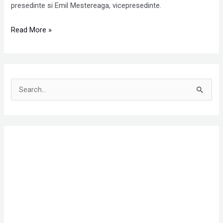
presedinte si Emil Mestereaga, vicepresedinte.
Read More »
S
e
a
r
c
h
f
o
r
: