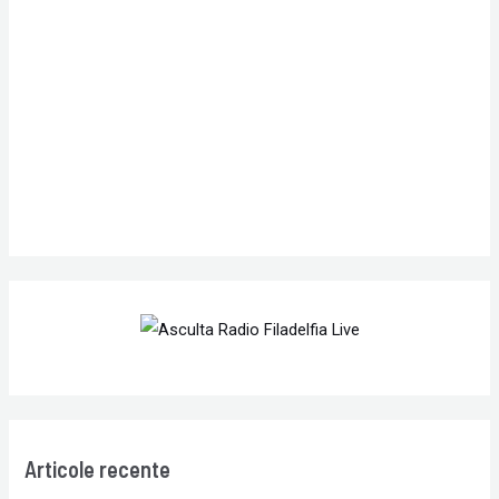
f
o
r
:
Articole recente