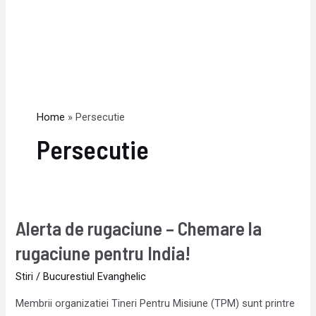
Home
Persecutie
Persecutie
Alerta de rugaciune – Chemare la
Alerta
de
rugaciune pentru India!
rugaciune
Stiri
/
Bucurestiul Evanghelic
–
Chemare
Membrii organizatiei Tineri Pentru Misiune (TPM) sunt printre