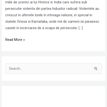
la
miile de ucenici ai lui Hristos in India care sufera sub
rugaciune
persecutie violenta din partea hidusilor radicali. Violentele au
pentru
crescut in ultimele lunile in intreaga natiune, in special in
India!
statele Orissa si Karnataka, unde mii de oameni isi parasesc
casele in incercarea de a scapa de persecutie. […]
Read More »
S
e
a
r
c
h