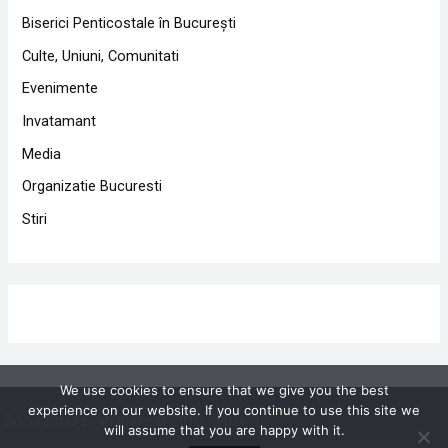
Biserici Penticostale în Bucureşti
Culte, Uniuni, Comunitati
Evenimente
Invatamant
Media
Organizatie Bucuresti
Stiri
We use cookies to ensure that we give you the best
experience on our website. If you continue to use this site we
Bucurestiul Evanghelic © 2010 - 2026 |
Powered by Proclamedia.ro
will assume that you are happy with it.