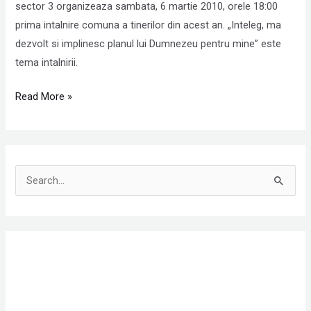
scop
sector 3 organizeaza sambata, 6 martie 2010, orele 18:00
la
prima intalnire comuna a tinerilor din acest an. „Inteleg, ma
Raul
dezvolt si implinesc planul lui Dumnezeu pentru mine” este
Vietii
tema intalnirii.
Read More »
S
e
a
r
c
h
f