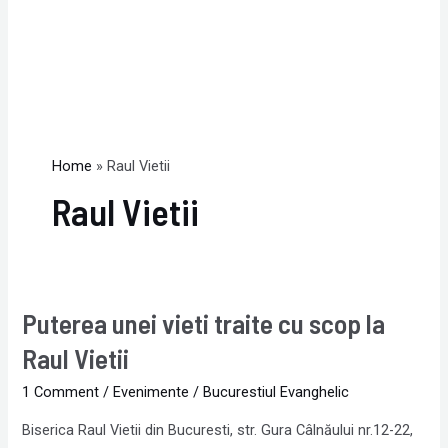
Home
Raul Vietii
Raul Vietii
Puterea unei vieti traite cu scop la
Puterea
unei
Raul Vietii
vieti
1 Comment
/
Evenimente
/
Bucurestiul Evanghelic
traite
cu
Biserica Raul Vietii din Bucuresti, str. Gura Câlnăului nr.12-22,