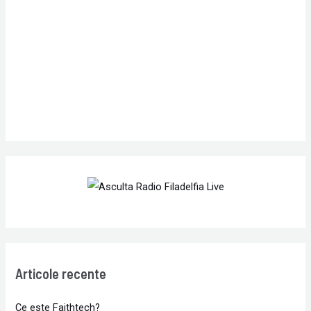
o
r
:
Articole recente
Ce este Faithtech?