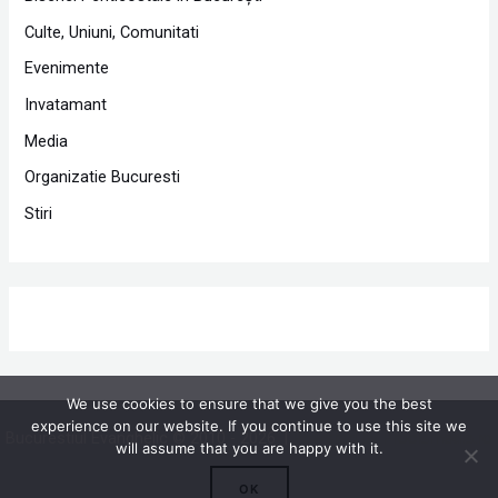
Culte, Uniuni, Comunitati
Evenimente
Invatamant
Media
Organizatie Bucuresti
Stiri
We use cookies to ensure that we give you the best
experience on our website. If you continue to use this site we
Bucurestiul Evanghelic © 2010 - 2026 |
Powered by Proclamedia.ro
will assume that you are happy with it.
OK