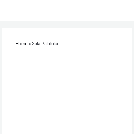
Skip
MAI
to
ME
content
Home
Sala Palatului