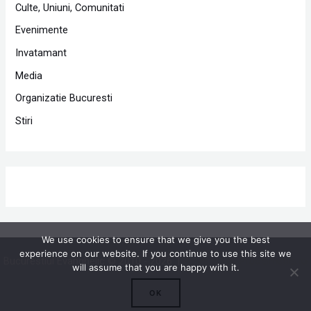
Culte, Uniuni, Comunitati
Evenimente
Invatamant
Media
Organizatie Bucuresti
Stiri
We use cookies to ensure that we give you the best
experience on our website. If you continue to use this site we
Bucurestiul Evanghelic © 2010 - 2026 |
Powered by Proclamedia.ro
will assume that you are happy with it.
OK