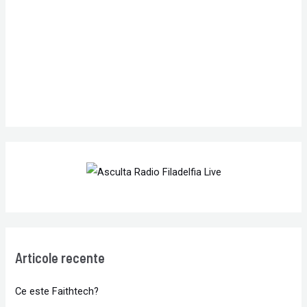
o
r
:
Articole recente
Ce este Faithtech?