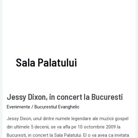
Sala Palatului
Jessy Dixon, in concert la Bucuresti
Jessy
Dixon,
Evenimente
/
Bucurestiul Evanghelic
in
Jessy Dixon, unul dintre numele legendare ale muzicii gospel
concert
din ultimele 5 decenii, se va afla pe 10 octombrie 2009 la
la
Bucuresti, in concert la Sala Palatului. El o va avea ca invitata
Bucuresti