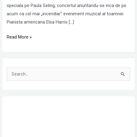
speciala pe Paula Seling, concertul anuntandu-se inca de pe
acum ca cel mai „incendiar” eveniment muzical al toamnei.
Pianista americana Elsa Harris […]
Read More »
S
e
a
r
c
h
f