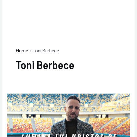
Home
Toni Berbece
Toni Berbece
Este
vremea
unității
–
15