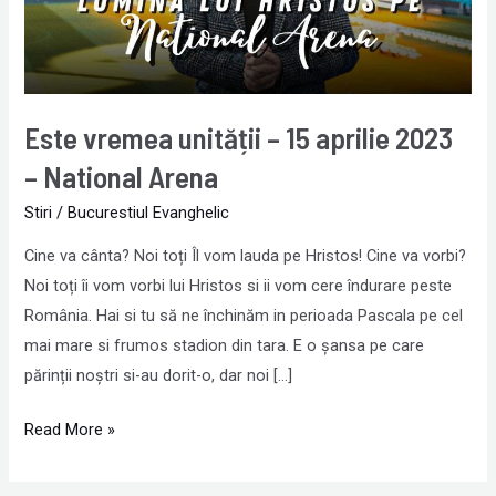
aprilie
2023
–
National
Arena
Este vremea unității – 15 aprilie 2023
– National Arena
Stiri
/
Bucurestiul Evanghelic
Cine va cânta? Noi toți Îl vom lauda pe Hristos! Cine va vorbi?
Noi toți îi vom vorbi lui Hristos si ii vom cere îndurare peste
România. Hai si tu să ne închinăm in perioada Pascala pe cel
mai mare si frumos stadion din tara. E o șansa pe care
părinții noștri si-au dorit-o, dar noi […]
Read More »