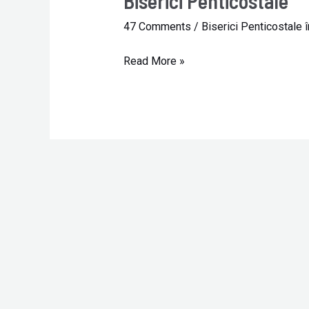
Biserici Penticostale
Penticostale
47 Comments
/
Biserici Penticostale î
Read More »