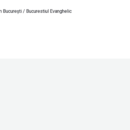
n Bucureşti
/
Bucurestiul Evanghelic