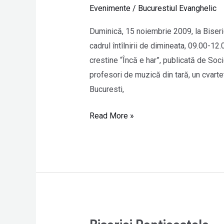
de
Evenimente
/
Bucurestiul Evanghelic
carte:
Încă
Duminică, 15 noiembrie 2009, la Biseri
e
cadrul întîlnirii de dimineata, 09.00-12
har!
crestine “Încă e har”, publicată de Socie
profesori de muzică din tară, un cvartet
Bucuresti,
Read More »
Biserici