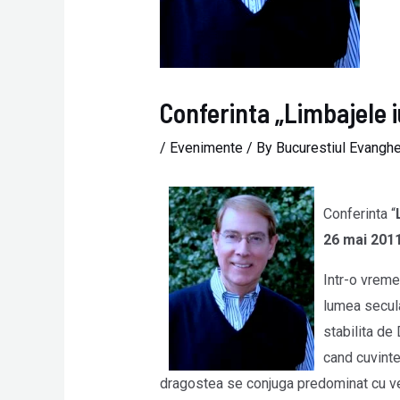
Conferinta „Limbajele 
/
Evenimente
/ By
Bucurestiul Evanghe
Conferinta “
26 mai 201
Intr-o vreme
lumea secula
stabilita de
cand cuvint
dragostea se conjuga predominat cu v