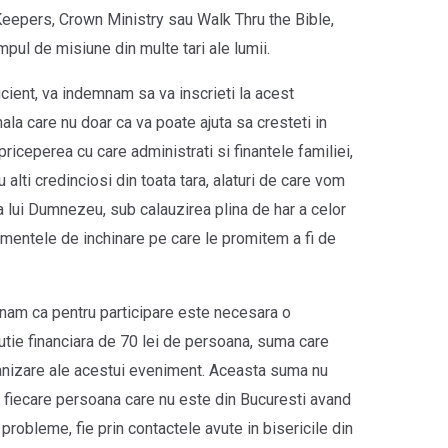
Keepers, Crown Ministry sau Walk Thru the Bible,
mpul de misiune din multe tari ale lumii.
icient, va indemnam sa va inscrieti la acest
ala care nu doar ca va poate ajuta sa cresteti in
 priceperea cu care administrati si finantele familiei,
 alti credinciosi din toata tara, alaturi de care vom
a lui Dumnezeu, sub calauzirea plina de har a celor
mentele de inchinare pe care le promitem a fi de
nam ca pentru participare este necesara o
utie financiara de 70 lei de persoana, suma care
ganizare ale acestui eveniment. Aceasta suma nu
, fiecare persoana care nu este din Bucuresti avand
probleme, fie prin contactele avute in bisericile din