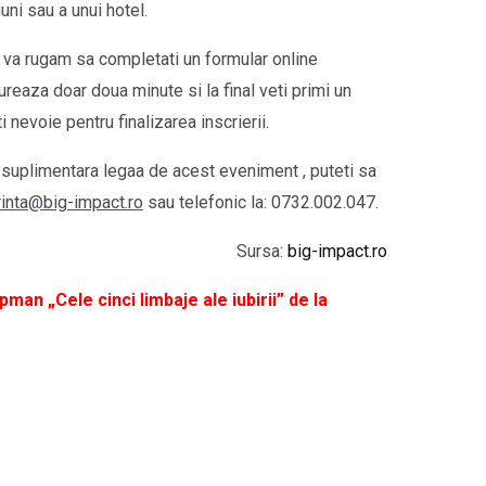
uni sau a unui hotel.
, va rugam sa completati un formular online
ureaza doar doua minute si la final veti primi un
 nevoie pentru finalizarea inscrierii.
 suplimentara legaa de acest eveniment , puteti sa
inta@big-impact.ro
sau telefonic la: 0732.002.047.
Sursa:
big-impact.ro
an „Cele cinci limbaje ale iubirii” de la