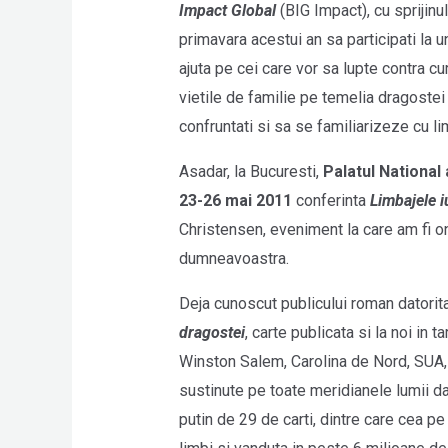
Impact Global
(BIG Impact), cu sprijinul
primavara acestui an sa participati la
ajuta pe cei care vor sa lupte contra cu
vietile de familie pe temelia dragostei
confruntati si sa se familiarizeze cu li
Asadar, la Bucuresti,
Palatul National 
23-26 mai 2011
conferinta
Limbajele iu
Christensen, eveniment la care am fi on
dumneavoastra.
Deja cunoscut publicului roman datorit
dragostei
, carte publicata si la noi in
Winston Salem, Carolina de Nord, SUA, 
sustinute pe toate meridianele lumii d
putin de 29 de carti, dintre care cea p