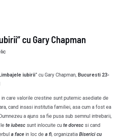
iubirii” cu Gary Chapman
lic
Limbajele iubirii
” cu Gary Chapman,
Bucuresti 23-
1
 in care valorile crestine sunt puternic asediate de
ra, cand insasi institutia familiei, asa cum a fost ea
 Dumnezeu a ajuns sa fie pusa sub semnul intrebarii,
ele
te iubesc
sunt inlocuite cu
te doresc
si cand
erbul
a face
in loc de
a fi
,
organizatia
Biserici cu