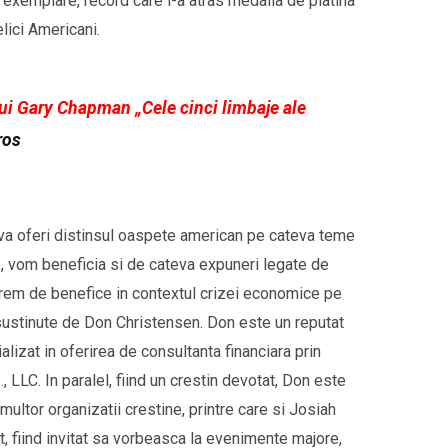
 exemplare, record care i-a atras medalia de platina
lici Americani.
ui Gary Chapman „Cele cinci limbaje ale
ros
va oferi distinsul oaspete american pe cateva teme
, vom beneficia si de cateva expuneri legate de
trem de benefice in contextul crizei economice pe
sustinute de Don Christensen. Don este un reputat
lizat in oferirea de consultanta financiara prin
LLC. In paralel, fiind un crestin devotat, Don este
ltor organizatii crestine, printre care si Josiah
t, fiind invitat sa vorbeasca la evenimente majore,