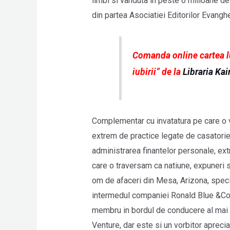
limbi si vanduta in peste 6 milioane de
din partea Asociatiei Editorilor Evanghe
Comanda online cartea l
iubirii” de la
Libraria Kai
Complementar cu invatatura pe care o 
extrem de practice legate de casatorie
administrarea finantelor personale, ex
care o traversam ca natiune, expuneri 
om de afaceri din Mesa, Arizona, specia
intermedul companiei Ronald Blue &Co., 
membru in bordul de conducere al mai mu
Venture, dar este si un vorbitor aprecia