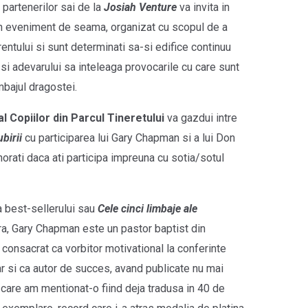
 partenerilor sai de la
Josiah Venture
va invita in
 un eveniment de seama, organizat cu scopul de a
rentului si sunt determinati sa-si edifice continuu
 si adevarului sa inteleaga provocarile cu care sunt
mbajul dragostei.
al Copiilor din Parcul Tineretului
va gazdui intre
birii
cu participarea lui Gary Chapman si a lui Don
orati daca ati participa impreuna cu sotia/sotul
a best-sellerului sau
Cele cinci limbaje ale
 tara, Gary Chapman este un pastor baptist din
consacrat ca vorbitor motivational la conferinte
ar si ca autor de succes, avand publicate nu mai
e care am mentionat-o fiind deja tradusa in 40 de