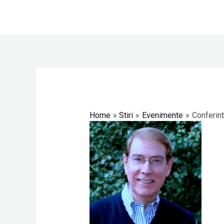
Skip
to
content
Post
navigation
Home
Stiri
Evenimente
Conferint