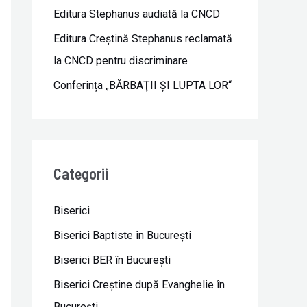
Editura Stephanus audiată la CNCD
Editura Creștină Stephanus reclamată
la CNCD pentru discriminare
Conferința „BĂRBAŢII ŞI LUPTA LOR“
Categorii
Biserici
Biserici Baptiste în Bucureşti
Biserici BER în Bucureşti
Biserici Creştine după Evanghelie în
Bucureşti