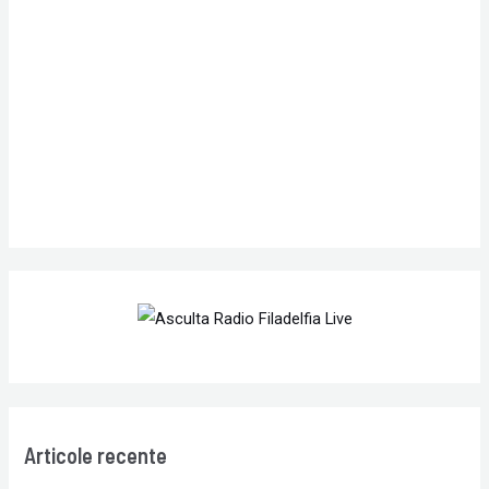
f
o
r
:
Articole recente