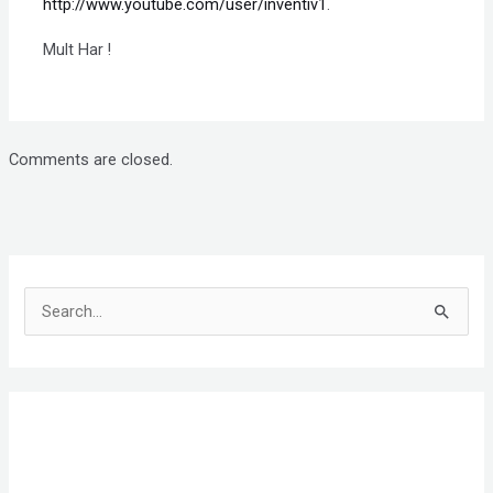
http://www.youtube.com/user/inventiv1
.
Mult Har !
Comments are closed.
S
e
a
r
c
h