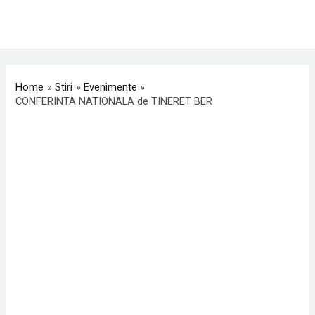
Skip
MAI
to
ME
content
Post
navigation
Home
Stiri
Evenimente
CONFERINTA NATIONALA de TINERET BER