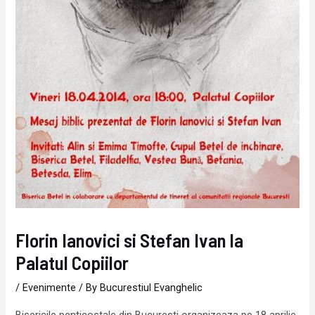
Florin Ianovici si Stefan Ivan la
Palatul Copiilor
/
Evenimente
/ By
Bucurestiul Evanghelic
Bisericile penticostale din Bucuresti organizeaza pe 18 aprilie