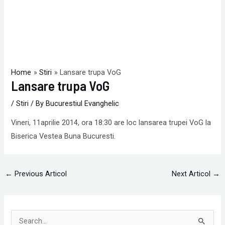
Home
Stiri
Lansare trupa VoG
Lansare trupa VoG
/
Stiri
/ By
Bucurestiul Evanghelic
Vineri, 11aprilie 2014, ora 18:30 are loc lansarea trupei VoG la
Biserica Vestea Buna Bucuresti.
←
Previous Articol
Next Articol
→
S