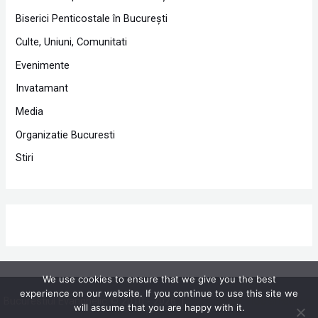
Biserici Penticostale în Bucureşti
Culte, Uniuni, Comunitati
Evenimente
Invatamant
Media
Organizatie Bucuresti
Stiri
We use cookies to ensure that we give you the best
experience on our website. If you continue to use this site we
Bucurestiul Evanghelic © 2010 - 2026 |
Powered by Proclamedia.ro
will assume that you are happy with it.