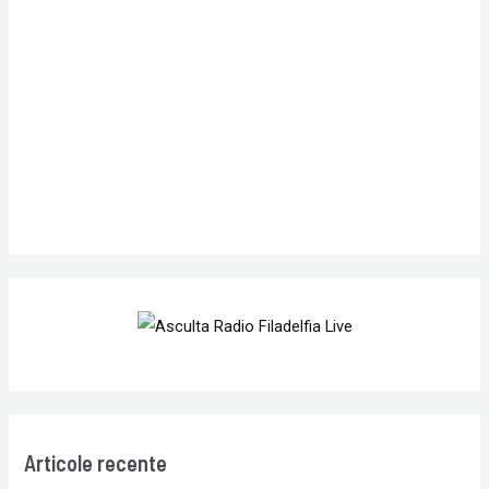
f
o
r
:
Articole recente