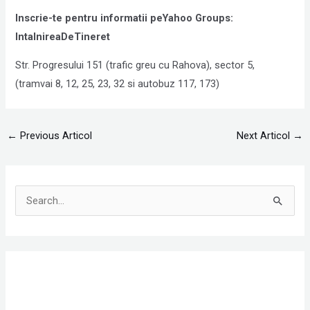
Inscrie-te pentru informatii peYahoo Groups:
IntalnireaDeTineret
Str. Progresului 151 (trafic greu cu Rahova), sector 5,
(tramvai 8, 12, 25, 23, 32 si autobuz 117, 173)
←
Previous Articol
Next Articol
→
S
e
a
r
c
h