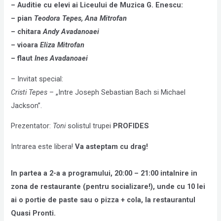
– Auditie cu elevi ai Liceului de Muzica G. Enescu:
– pian
Teodora Tepes, Ana Mitrofan
–
chitara
Andy Avadanoaei
–
vioara
Eliza Mitrofan
–
flaut
Ines Avadanoaei
– Invitat special:
Cristi Tepes
– „Intre Joseph
Sebastian Bach
si Michael
Jackson”.
Prezentator:
Toni
solistul trupei
PROFIDES
Intrarea este libera!
Va asteptam cu drag!
In partea a 2-a a programului, 20:00 – 21:00 intalnire in
zona
de restaurante (pentru socializare!), unde cu 10 lei
ai o portie de paste sau o pizza + cola, la restaurantul
Quasi Pronti.