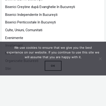
Biserici Creştine după Evanghelie în Bucureşti
Biserici Independente în Bucureşti
Biserici Penticostale în Bucureşti
Culte, Uniuni, Comunitati
Evenimente
Invatamant
We use cookies to ensure that we give you the best
experience on our website. If you continue to use this site we
Media
will assume that you are happy with it.
Organizatie Bucuresti
OK
Stiri