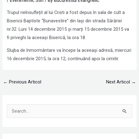
/
Evenimente
,
Stiri
/ By
Bucurestiul Evanghelic
Trupul neînsuflețit al lui Cristi a fost depus în sala de cult a
Bisericii Baptiste “Bunavestire” din Iași din strada Sărăriei
nr.32. Luni 14 decembrie 2015 și marți 15 decembrie 2015 va
fi priveghi la aceeași Biserică, la ora 18.
Slujba de înmormântare va începe la aceeași adresă, miercuri
16 decembrie 2015, la ora 12, continuând apoi la cimitir.
←
Previous Articol
Next Articol
→
S
e
a