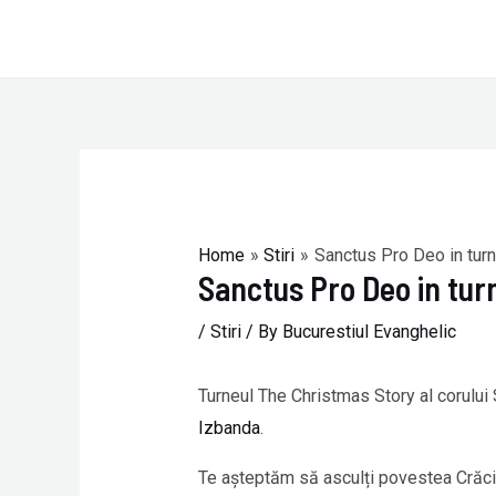
Skip
to
content
Post
navigation
Home
Stiri
Sanctus Pro Deo in turn
Sanctus Pro Deo in tur
/
Stiri
/ By
Bucurestiul Evanghelic
Turneul The Christmas Story al corului
Izbanda
.
Te așteptăm să asculți povestea Crăci