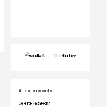
r
:
→
Articole recente
Ce este Faithtech?