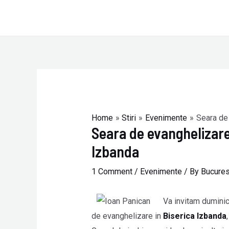
Skip
to
content
Post
navigation
Home
Stiri
Evenimente
Seara de 
Seara de evanghelizare
Izbanda
1 Comment
/
Evenimente
/ By
Bucures
Va invitam dumini
de evanghelizare in
Biserica Izbanda