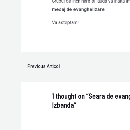
Grupul de inchinare si lauda va inalta i
mesaj de evanghelizare
.
Va asteptam!
←
Previous Articol
1 thought on “Seara de evang
Izbanda”