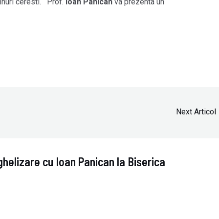
mnuri ceresti. Prof.
Ioan Panican
va prezenta un
Next Articol
helizare cu Ioan Panican la Biserica