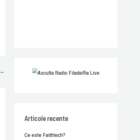
r
:
→
Articole recente
Ce este Faithtech?