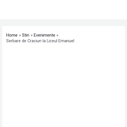
Skip
MAI
to
ME
content
Post
navigation
Home
Stiri
Evenimente
Serbare de Craciun la Liceul Emanuel