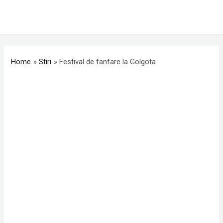
Skip
MAI
to
ME
content
Post
navigation
Home
Stiri
Festival de fanfare la Golgota