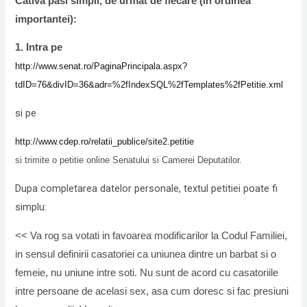
Cativa pasi simpli, de urmat de fiecare (in ordinea
importantei):
1. Intra pe
http://www.senat.ro/PaginaPrincipala.aspx?
tdID=76&divID=36&adr=%2fIndexSQL%2fTemplates%2fPetitie.xml
si pe
http://www.cdep.ro/relatii_publice/site2.petitie
si trimite o petitie online Senatului si Camerei Deputatilor.
Dupa completarea datelor personale, textul petitiei poate fi
simplu:
<< Va rog sa votati in favoarea modificarilor la Codul Familiei,
in sensul definirii casatoriei ca uniunea dintre un barbat si o
femeie, nu uniune intre soti. Nu sunt de acord cu casatoriile
intre persoane de acelasi sex, asa cum doresc si fac presiuni