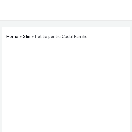
Skip
MAI
to
ME
content
Post
navigation
Home
Stiri
Petitie pentru Codul Familiei