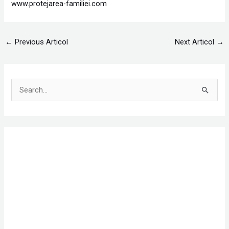
www.protejarea-familiei.com
←
Previous Articol
Next Articol
→
S
e
a
r
c
h
f
o
r
: