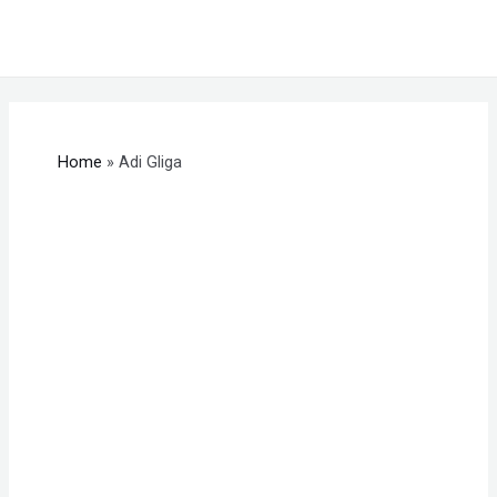
Skip
MAI
to
ME
content
Home
Adi Gliga