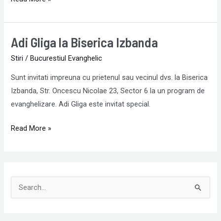
Adi Gliga la Biserica Izbanda
Adi
Gliga
Stiri
/
Bucurestiul Evanghelic
la
Sunt invitati impreuna cu prietenul sau vecinul dvs. la Biserica
Biserica
Izbanda, Str. Oncescu Nicolae 23, Sector 6 la un program de
Izbanda
evanghelizare. Adi Gliga este invitat special.
Read More »
S
e
a