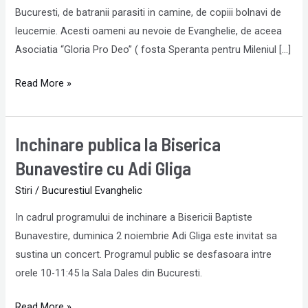
Bucuresti, de batranii parasiti in camine, de copiii bolnavi de
leucemie. Acesti oameni au nevoie de Evanghelie, de aceea
Asociatia “Gloria Pro Deo” ( fosta Speranta pentru Mileniul […]
Read More »
Inchinare publica la Biserica
Inchinare
publica
Bunavestire cu Adi Gliga
la
Stiri
/
Bucurestiul Evanghelic
Biserica
Bunavestire
In cadrul programului de inchinare a Bisericii Baptiste
cu
Bunavestire, duminica 2 noiembrie Adi Gliga este invitat sa
Adi
sustina un concert. Programul public se desfasoara intre
Gliga
orele 10-11:45 la Sala Dales din Bucuresti.
Read More »