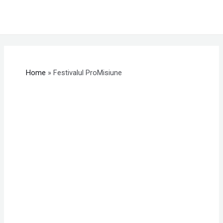
Skip
MAI
to
ME
content
Home
Festivalul ProMisiune