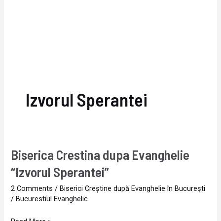
Izvorul Sperantei
Biserica Crestina dupa Evanghelie
Biserica
Crestina
“Izvorul Sperantei”
dupa
2 Comments
/
Biserici Creştine după Evanghelie în Bucureşti
Evanghelie
/
Bucurestiul Evanghelic
“Izvorul
Sperantei”