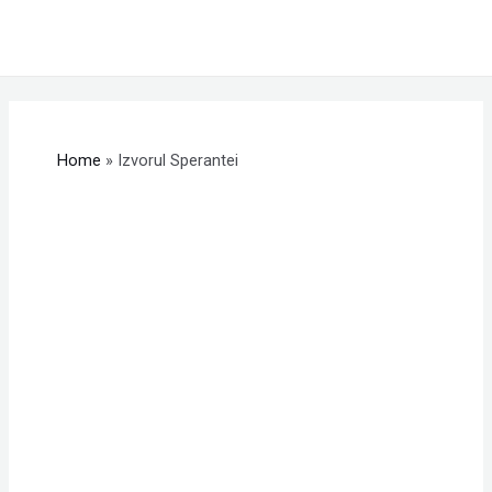
Skip
MAI
to
ME
content
Home
Izvorul Sperantei