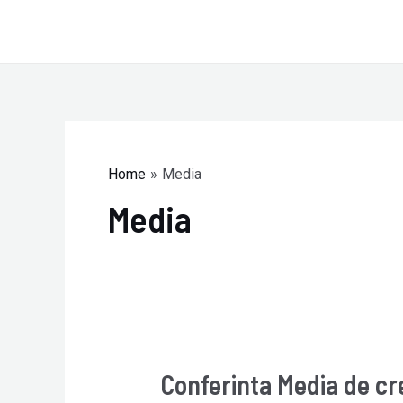
Skip
to
content
Home
Media
Media
Conferinta Media de cr
Conferinta