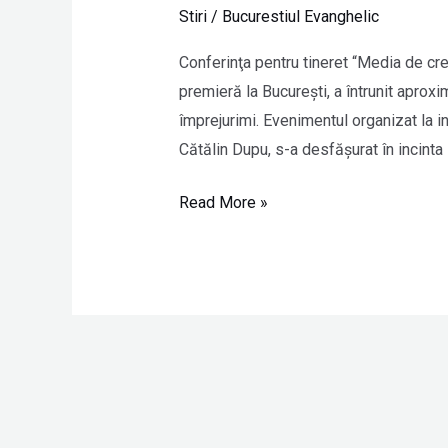
Media
Stiri
/
Bucurestiul Evanghelic
de
credinta,
Conferinţa pentru tineret “Media de c
Bucuresti
premieră la Bucureşti, a întrunit aproxi
împrejurimi. Evenimentul organizat la ini
Cătălin Dupu, s-a desfăşurat în incinta 
Read More »