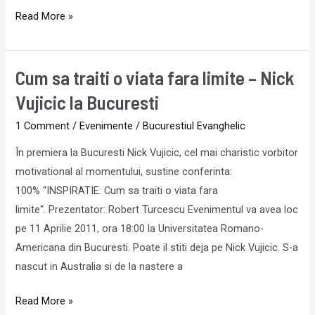
Read More »
Cum sa traiti o viata fara limite – Nick
Cum
sa
Vujicic la Bucuresti
traiti
1 Comment
/
Evenimente
/
Bucurestiul Evanghelic
o
viata
În premiera la Bucuresti Nick Vujicic, cel mai charistic vorbitor
fara
motivational al momentului, sustine conferinta:
limite
100% “INSPIRATIE: Cum sa traiti o viata fara
–
limite“. Prezentator: Robert Turcescu Evenimentul va avea loc
Nick
pe 11 Aprilie 2011, ora 18:00 la Universitatea Romano-
Vujicic
Americana din Bucuresti. Poate il stiti deja pe Nick Vujicic. S-a
la
nascut in Australia si de la nastere a
Bucuresti
Read More »