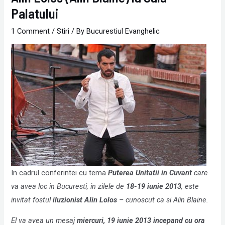
Palatului
1 Comment
/
Stiri
/ By
Bucurestiul Evanghelic
In cadrul conferintei cu tema
Puterea Unitatii in Cuvant
care
va avea loc in Bucuresti, in zilele de
18-19 iunie 2013
, este
invitat fostul
iluzionist Alin Lolos
– cunoscut ca si Alin
Blaine.
El va avea un mesaj
miercuri, 19 iunie 2013 incepand cu ora