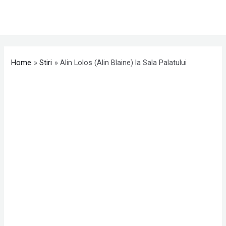
Skip
MAI
to
ME
content
Post
navigation
Home
Stiri
Alin Lolos (Alin Blaine) la Sala Palatului