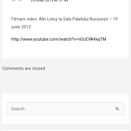
23 IUNIE 2013 AT 21:43
Filmare video: Alin Loloș la Sala Palatului București – 19
iunie 2013
http://www.youtube.com/watch?v=nGcEVA4xqTM
Comments are closed.
S
e
a