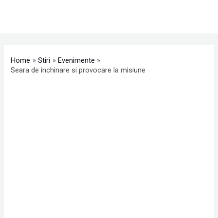
Skip
MAI
to
ME
content
Post
navigation
Home
Stiri
Evenimente
Seara de inchinare si provocare la misiune